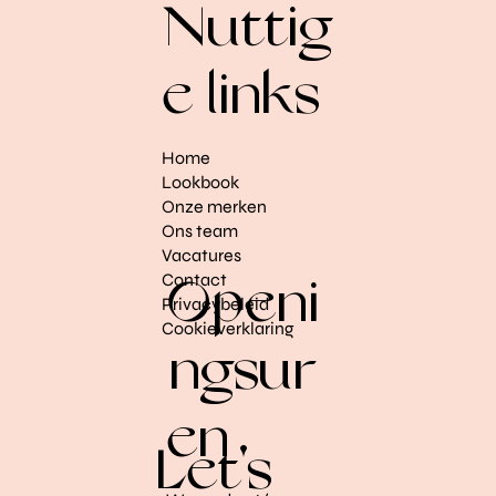
ge
Nuttig
e links
aanbo
Home
Lookbook
Onze merken
Ons team
Vacatures
Contact
d in
Openi
Privacybeleid
Cookieverklaring
ngsur
en
onze
Let's