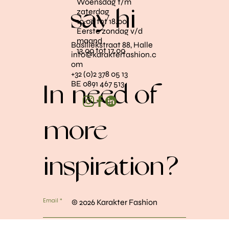
Woensdag t/m
zaterdag
say hi
10.00 tot 18.00
Eerste zondag v/d
winkel!
maand
Basiliekstraat 88, Halle
13.00 tot 17.00
info@karakterfashion.c
om
+32 (0)2 378 05 13
BE 0891 467 513
In need of
more
inspiration?
Email
© 2026 Karakter Fashion